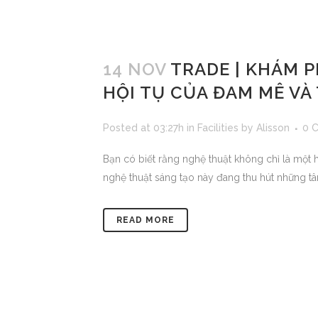
14 NOV
TRADE | KHÁM P
HỘI TỤ CỦA ĐAM MÊ VÀ 
Posted at 03:27h
in
Facilities
by
Alisson
0 
Bạn có biết rằng nghệ thuật không chỉ là một 
nghệ thuật sáng tạo này đang thu hút những t
READ MORE