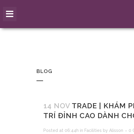
BLOG
14 NOV
TRADE | KHÁM P
TRÍ ĐỈNH CAO DÀNH CHO
Posted at 06:44h
in
Facilities
by
Alisson
0 