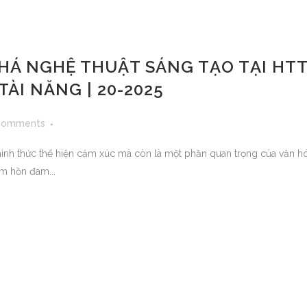
HÁ NGHỆ THUẬT SÁNG TẠO TẠI HTT
TÀI NĂNG | 20-2025
Comments
hình thức thể hiện cảm xúc mà còn là một phần quan trọng của văn hóa
âm hồn đam...