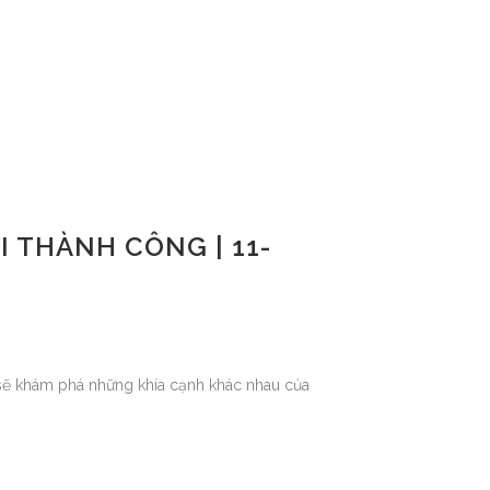
I THÀNH CÔNG | 11-
ày sẽ khám phá những khía cạnh khác nhau của