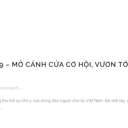
9 – MỞ CÁNH CỬA CƠ HỘI, VƯƠN TỚ
Comments
ng thu hút sự chú ý của đông đảo người chơi tại Việt Nam. Bài viết n
..