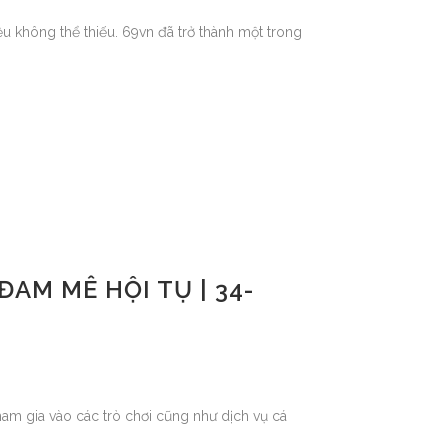
ều không thể thiếu. 69vn đã trở thành một trong
 ĐAM MÊ HỘI TỤ | 34-
tham gia vào các trò chơi cũng như dịch vụ cá