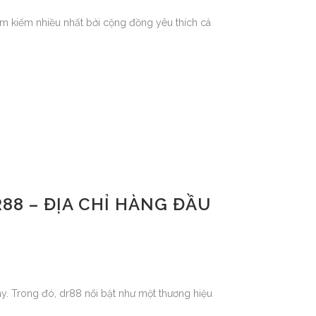
tìm kiếm nhiều nhất bởi cộng đồng yêu thích cá
88 – ĐỊA CHỈ HÀNG ĐẦU
gày. Trong đó, dr88 nổi bật như một thương hiệu