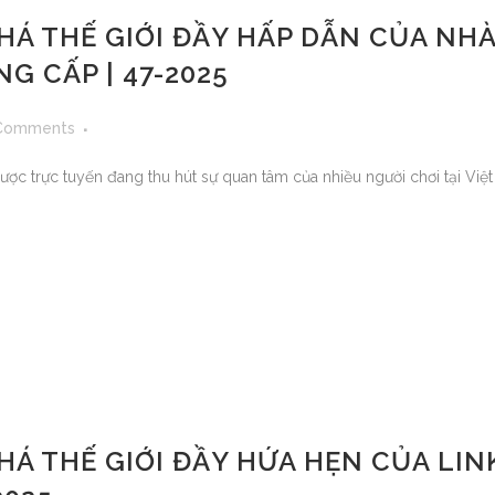
HÁ THẾ GIỚI ĐẦY HẤP DẪN CỦA NHÀ 
G CẤP | 47-2025
Comments
ợc trực tuyến đang thu hút sự quan tâm của nhiều người chơi tại Việt
HÁ THẾ GIỚI ĐẦY HỨA HẸN CỦA LIN