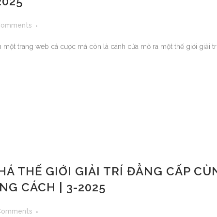
2025
Comments
 một trang web cá cược mà còn là cánh cửa mở ra một thế giới giải tr
HÁ THẾ GIỚI GIẢI TRÍ ĐẲNG CẤP CÙ
NG CÁCH | 3-2025
Comments