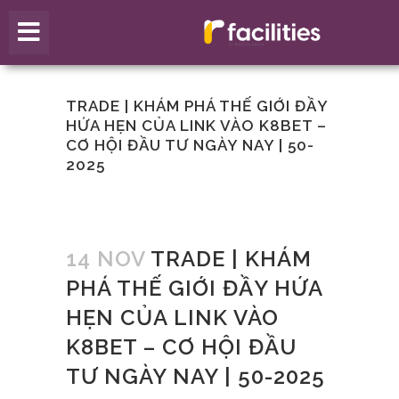
TRADE | KHÁM PHÁ THẾ GIỚI ĐẦY
HỨA HẸN CỦA LINK VÀO K8BET –
CƠ HỘI ĐẦU TƯ NGÀY NAY | 50-
2025
14 NOV
TRADE | KHÁM
PHÁ THẾ GIỚI ĐẦY HỨA
HẸN CỦA LINK VÀO
K8BET – CƠ HỘI ĐẦU
TƯ NGÀY NAY | 50-2025