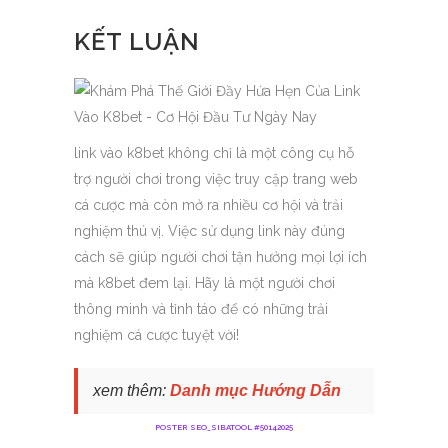
KẾT LUẬN
link vào k8bet không chỉ là một công cụ hỗ
trợ người chơi trong việc truy cập trang web
cá cược mà còn mở ra nhiều cơ hội và trải
nghiệm thú vị. Việc sử dụng link này đúng
cách sẽ giúp người chơi tận hưởng mọi lợi ích
mà k8bet đem lại. Hãy là một người chơi
thông minh và tỉnh táo để có những trải
nghiệm cá cược tuyệt vời!
xem thêm:
Danh mục Hướng Dẫn
POSTER SEO_SIBATOOL #50142025