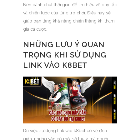
Nên dành chút thời gian để tìm hiểu về quy tắc
và chiến lược của từng trò chơi. Điều này sẽ
giúp bạn tăng khả năng chiến thắng khi tham
gia cá cược.
NHỮNG LƯU Ý QUAN
TRỌNG KHI SỬ DỤNG
LINK VÀO K8BET
Dù việc sử dụng link vào k8bet có vẻ đơn
giản, nhưng vẫn có một số lưu ý mà người