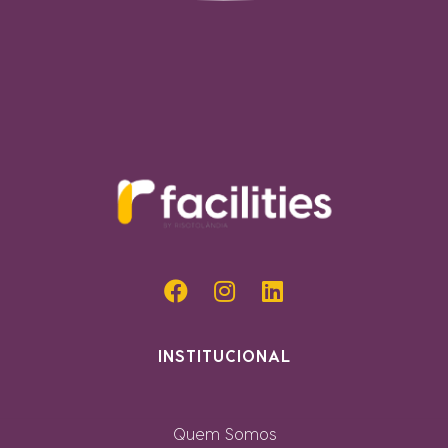
INSTITUCIONAL
Quem Somos