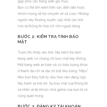
gặp phải các trang web giả mạo.
Bạn có thể tìm kiếm trên các diễn đàn hoặc
nhóm mạng xã hội chuyên về cá cược. Những
nguồn này thường xuyên cập nhật các link
mới và thông tin hữu ích cho người dùng.
BƯỚC 2: KIỂM TRA TÍNH BẢO
MẬT
Trước khi nhấp vào link, hãy kiểm tra xem
trang web có chứng chỉ bảo mật hay không.
Một trang web an toàn sẽ có biểu tượng khóa
ở thanh địa chỉ và địa chỉ bắt đầu bằng “https”.
Nếu bạn thấy bất kỳ dấu hiệu nào đáng ngờ,
hãy tránh xa link đó. Sự bảo mật của thông tin
cá nhân và tài khoản chơi game của bạn là vô
cùng quan trọng.
BƯỚC 3: ĐĂNG KÝ TÀI KHOẢN