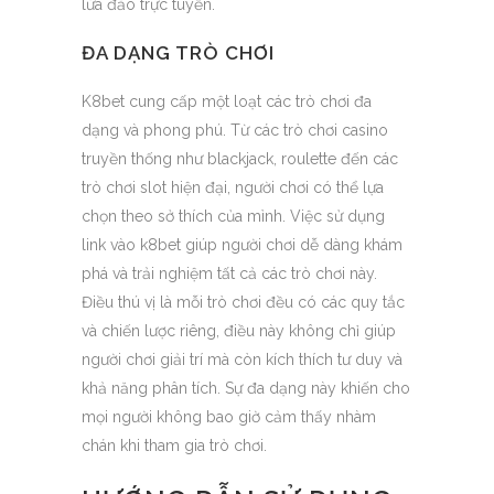
lừa đảo trực tuyến.
ĐA DẠNG TRÒ CHƠI
K8bet cung cấp một loạt các trò chơi đa
dạng và phong phú. Từ các trò chơi casino
truyền thống như blackjack, roulette đến các
trò chơi slot hiện đại, người chơi có thể lựa
chọn theo sở thích của mình. Việc sử dụng
link vào k8bet giúp người chơi dễ dàng khám
phá và trải nghiệm tất cả các trò chơi này.
Điều thú vị là mỗi trò chơi đều có các quy tắc
và chiến lược riêng, điều này không chỉ giúp
người chơi giải trí mà còn kích thích tư duy và
khả năng phân tích. Sự đa dạng này khiến cho
mọi người không bao giờ cảm thấy nhàm
chán khi tham gia trò chơi.