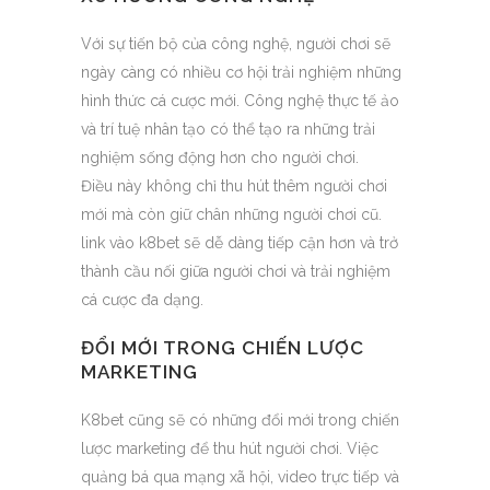
Với sự tiến bộ của công nghệ, người chơi sẽ
ngày càng có nhiều cơ hội trải nghiệm những
hình thức cá cược mới. Công nghệ thực tế ảo
và trí tuệ nhân tạo có thể tạo ra những trải
nghiệm sống động hơn cho người chơi.
Điều này không chỉ thu hút thêm người chơi
mới mà còn giữ chân những người chơi cũ.
link vào k8bet sẽ dễ dàng tiếp cận hơn và trở
thành cầu nối giữa người chơi và trải nghiệm
cá cược đa dạng.
ĐỔI MỚI TRONG CHIẾN LƯỢC
MARKETING
K8bet cũng sẽ có những đổi mới trong chiến
lược marketing để thu hút người chơi. Việc
quảng bá qua mạng xã hội, video trực tiếp và