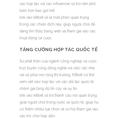
các hợp tác với các influencer sẽ trở nên phổ
biến hơn bao giờ hết.
link vào k8bet sẽ là một phần quan trọng
trong các chiến dịch này, giúp người chơi dễ
dàng tìm thấy trang web và tham gia vào các
hoạt động cá cược.
TĂNG CƯỜNG HỢP TÁC QUỐC TẾ
Sự phát triển của ngành công nghiệp cá cược
trực tuyến cũng đồng nghĩa với việc các nhà
cái sẽ phải mở rộng thị trường. K8bet có thể
xem xét việc hợp tác với các đối tác quốc tế
nhằm gia tăng độ tin cậy và uy tín.
link vào k8bet sẽ trở thành cầu nối quan trọng
giữa người chơi trong nước và quốc tế, giúp họ
có thêm nhiều lựa chọn và cơ hội tham gia vào
các trò chơi hấp dẫn.