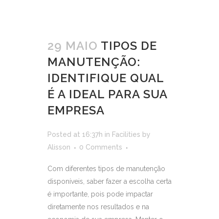
29 MAIO
TIPOS DE
MANUTENÇÃO:
IDENTIFIQUE QUAL
É A IDEAL PARA SUA
EMPRESA
Posted at 16:37h
in
Facilities
by
Alisson
0 Comments
Com diferentes tipos de manutenção
disponíveis, saber fazer a escolha certa
é importante, pois pode impactar
diretamente nos resultados e na