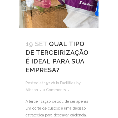
19 SET
QUAL TIPO
DE TERCEIRIZAÇÃO
É IDEAL PARA SUA
EMPRESA?
Posted at 15:12h
in
Facilities
by
Alisson
0 Comments
A terceirização deixou de ser apenas
um corte de custos: é uma decisão
estratégica para destravar eficiência,