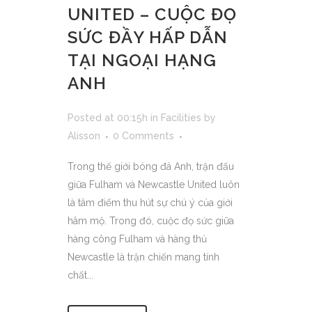
UNITED – CUỘC ĐỌ
SỨC ĐẦY HẤP DẪN
TẠI NGOẠI HẠNG
ANH
Posted at 00:15h
in
Facilities
by
Alisson
0 Comments
Trong thế giới bóng đá Anh, trận đấu
giữa Fulham và Newcastle United luôn
là tâm điểm thu hút sự chú ý của giới
hâm mộ. Trong đó, cuộc đọ sức giữa
hàng công Fulham và hàng thủ
Newcastle là trận chiến mang tính
chất...