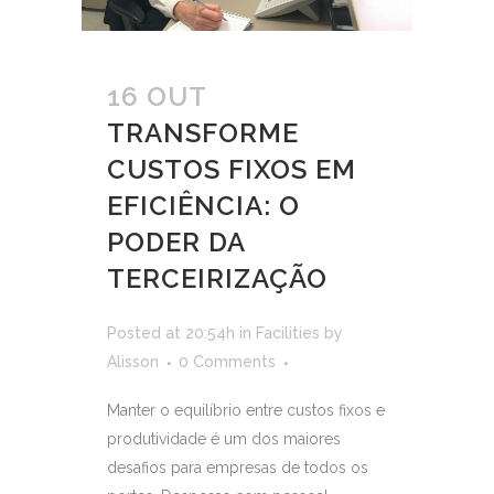
16 OUT
TRANSFORME
CUSTOS FIXOS EM
EFICIÊNCIA: O
PODER DA
TERCEIRIZAÇÃO
Posted at 20:54h
in
Facilities
by
Alisson
0 Comments
Manter o equilíbrio entre custos fixos e
produtividade é um dos maiores
desafios para empresas de todos os