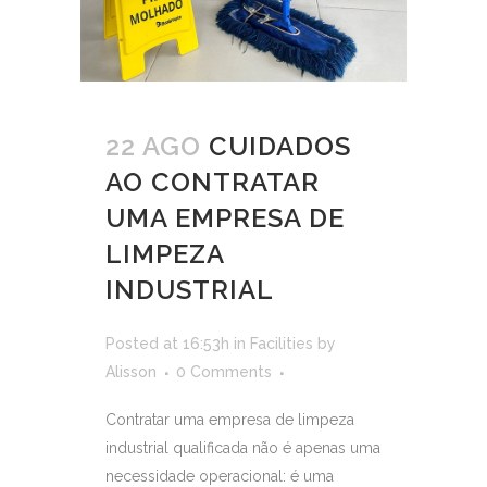
22 AGO
CUIDADOS
AO CONTRATAR
UMA EMPRESA DE
LIMPEZA
INDUSTRIAL
Posted at 16:53h
in
Facilities
by
Alisson
0 Comments
Contratar uma empresa de limpeza
industrial qualificada não é apenas uma
necessidade operacional: é uma