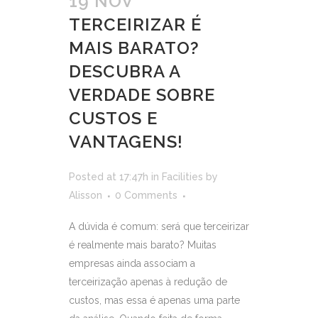
19 NOV
TERCEIRIZAR É
MAIS BARATO?
DESCUBRA A
VERDADE SOBRE
CUSTOS E
VANTAGENS!
Posted at 17:47h
in
Facilities
by
Alisson
0 Comments
A dúvida é comum: será que terceirizar
é realmente mais barato? Muitas
empresas ainda associam a
terceirização apenas à redução de
custos, mas essa é apenas uma parte