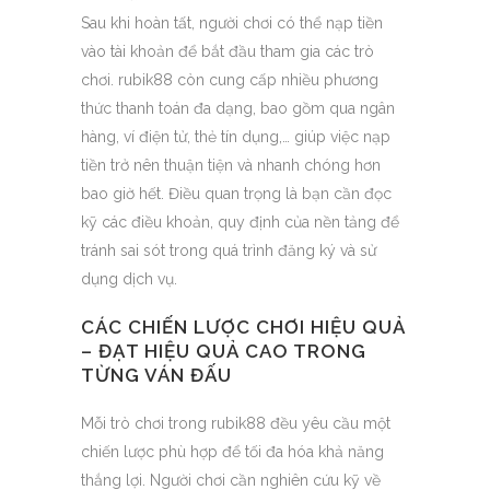
Sau khi hoàn tất, người chơi có thể nạp tiền
vào tài khoản để bắt đầu tham gia các trò
chơi. rubik88 còn cung cấp nhiều phương
thức thanh toán đa dạng, bao gồm qua ngân
hàng, ví điện tử, thẻ tín dụng,… giúp việc nạp
tiền trở nên thuận tiện và nhanh chóng hơn
bao giờ hết. Điều quan trọng là bạn cần đọc
kỹ các điều khoản, quy định của nền tảng để
tránh sai sót trong quá trình đăng ký và sử
dụng dịch vụ.
CÁC CHIẾN LƯỢC CHƠI HIỆU QUẢ
– ĐẠT HIỆU QUẢ CAO TRONG
TỪNG VÁN ĐẤU
Mỗi trò chơi trong rubik88 đều yêu cầu một
chiến lược phù hợp để tối đa hóa khả năng
thắng lợi. Người chơi cần nghiên cứu kỹ về