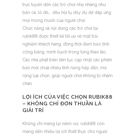
trực tuyến đến các trò chơi nhẹ nhàng như
bắn cá, lô đề,… đều hội tụ đầy đủ để đáp ứng
mọi mong muốn của người chơi.
Chức năng và nội dung các trò chơi tại
rubik88 được thiết kế tối ưu về mặt trải
nghiệm khách hàng, đồng thời đảm bảo tính
công bằng, minh bạch trong từng thao tác.
Các nhà phát triển liên tục cập nhật các phiên
bản mới chứa nhiều tính năng hấp dẫn, mở
rộng lựa chọn, giúp người chơi không bị nhàm
chán.
LỢI ÍCH CỦA VIỆC CHỌN RUBIK88
– KHÔNG CHỈ ĐƠN THUẦN LÀ
GIẢI TRÍ
Không chỉ mang lại niềm vui, rubik88 còn
mang đến nhiều lợi ích thiết thực cho người