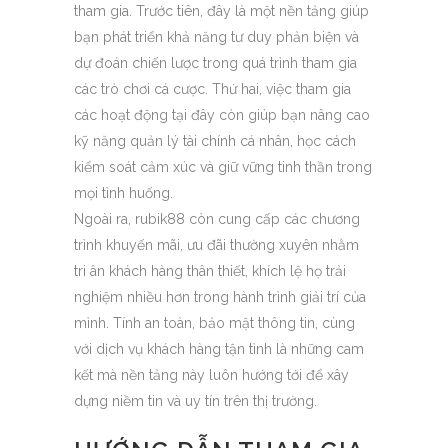
tham gia. Trước tiên, đây là một nền tảng giúp
bạn phát triển khả năng tư duy phản biện và
dự đoán chiến lược trong quá trình tham gia
các trò chơi cá cược. Thứ hai, việc tham gia
các hoạt động tại đây còn giúp bạn nâng cao
kỹ năng quản lý tài chính cá nhân, học cách
kiểm soát cảm xúc và giữ vững tinh thần trong
mọi tình huống.
Ngoài ra, rubik88 còn cung cấp các chương
trình khuyến mãi, ưu đãi thường xuyên nhằm
tri ân khách hàng thân thiết, khích lệ họ trải
nghiệm nhiều hơn trong hành trình giải trí của
mình. Tính an toàn, bảo mật thông tin, cùng
với dịch vụ khách hàng tận tình là những cam
kết mà nền tảng này luôn hướng tới để xây
dựng niềm tin và uy tín trên thị trường.