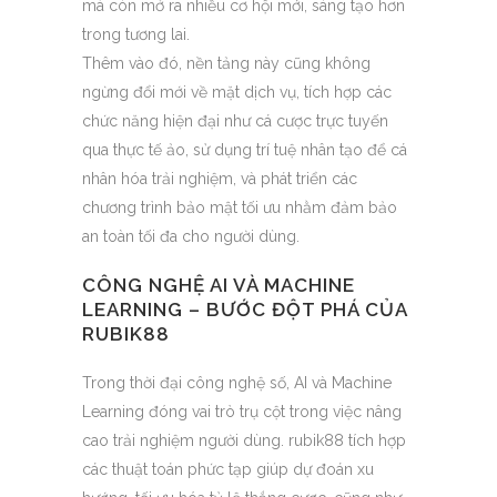
mà còn mở ra nhiều cơ hội mới, sáng tạo hơn
trong tương lai.
Thêm vào đó, nền tảng này cũng không
ngừng đổi mới về mặt dịch vụ, tích hợp các
chức năng hiện đại như cá cược trực tuyến
qua thực tế ảo, sử dụng trí tuệ nhân tạo để cá
nhân hóa trải nghiệm, và phát triển các
chương trình bảo mật tối ưu nhằm đảm bảo
an toàn tối đa cho người dùng.
CÔNG NGHỆ AI VÀ MACHINE
LEARNING – BƯỚC ĐỘT PHÁ CỦA
RUBIK88
Trong thời đại công nghệ số, AI và Machine
Learning đóng vai trò trụ cột trong việc nâng
cao trải nghiệm người dùng. rubik88 tích hợp
các thuật toán phức tạp giúp dự đoán xu