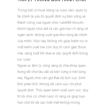
Trong bất cứ hoạt động cá cược nào, quản lý
tài chính là yếu tố quyết định sự bền vững và
thành công của người chơi. rubik88 khuyến
khích người chơi đặt ra các giới hạn rõ ràng về
ngân sách, không vượt quá khả năng tài chính
của mình. Việc này không chỉ giúp tránh rủi ro
mất kiểm soát mà còn duy trì cảm giác thoải
mái, sáng suốt khi đưa ra các quyết định trong
lúc cược.
Ngoài ra, tâm lý vững vàng là chìa khóa quan
trọng để chơi lâu dài và bền vững ở nền tảng
này. Người chơi cần giữ thái độ tích cực, bình
tĩnh phân tích, không để cảm xúc chi phối
quyết định. Thói quen kiểm soát cảm xúc, duy
trì lối chơi có chiến lược rõ ràng sẽ giúp bạn
hạn chế tối đa các mất mát không mong