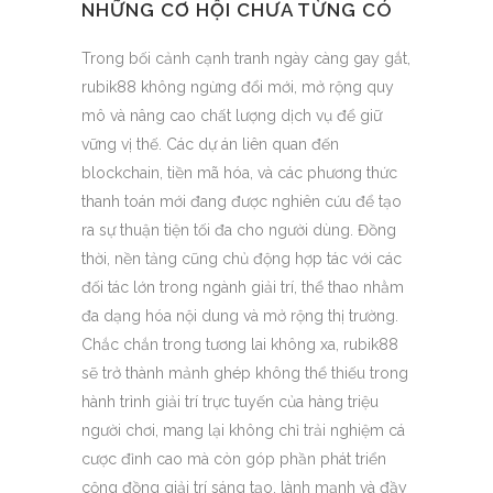
NHỮNG CƠ HỘI CHƯA TỪNG CÓ
Trong bối cảnh cạnh tranh ngày càng gay gắt,
rubik88 không ngừng đổi mới, mở rộng quy
mô và nâng cao chất lượng dịch vụ để giữ
vững vị thế. Các dự án liên quan đến
blockchain, tiền mã hóa, và các phương thức
thanh toán mới đang được nghiên cứu để tạo
ra sự thuận tiện tối đa cho người dùng. Đồng
thời, nền tảng cũng chủ động hợp tác với các
đối tác lớn trong ngành giải trí, thể thao nhằm
đa dạng hóa nội dung và mở rộng thị trường.
Chắc chắn trong tương lai không xa, rubik88
sẽ trở thành mảnh ghép không thể thiếu trong
hành trình giải trí trực tuyến của hàng triệu
người chơi, mang lại không chỉ trải nghiệm cá
cược đỉnh cao mà còn góp phần phát triển
cộng đồng giải trí sáng tạo, lành mạnh và đầy