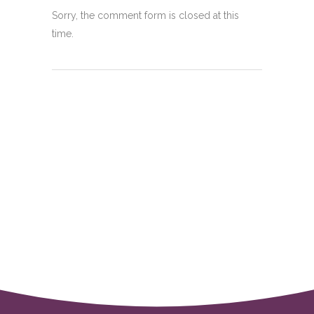
Sorry, the comment form is closed at this
time.