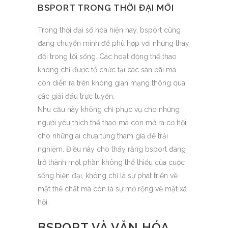
BSPORT TRONG THỜI ĐẠI MỚI
Trong thời đại số hóa hiện nay, bsport cũng
đang chuyển mình để phù hợp với những thay
đổi trong lối sống. Các hoạt động thể thao
không chỉ được tổ chức tại các sân bãi mà
còn diễn ra trên không gian mạng thông qua
các giải đấu trực tuyến.
Nhu cầu này không chỉ phục vụ cho những
người yêu thích thể thao mà còn mở ra cơ hội
cho những ai chưa từng tham gia để trải
nghiệm. Điều này cho thấy rằng bsport đang
trở thành một phần không thể thiếu của cuộc
sống hiện đại, không chỉ là sự phát triển về
mặt thể chất mà còn là sự mở rộng về mặt xã
hội.
BSPORT VÀ VĂN HÓA