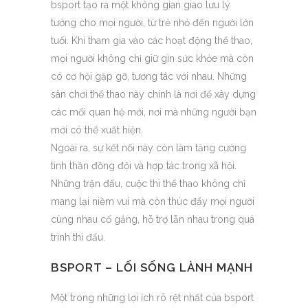
bsport tạo ra một không gian giao lưu lý
tưởng cho mọi người, từ trẻ nhỏ đến người lớn
tuổi. Khi tham gia vào các hoạt động thể thao,
mọi người không chỉ giữ gìn sức khỏe mà còn
có cơ hội gặp gỡ, tương tác với nhau. Những
sân chơi thể thao này chính là nơi để xây dựng
các mối quan hệ mới, nơi mà những người bạn
mới có thể xuất hiện.
Ngoài ra, sự kết nối này còn làm tăng cường
tinh thần đồng đội và hợp tác trong xã hội.
Những trận đấu, cuộc thi thể thao không chỉ
mang lại niềm vui mà còn thúc đẩy mọi người
cùng nhau cố gắng, hỗ trợ lẫn nhau trong quá
trình thi đấu.
BSPORT – LỐI SỐNG LÀNH MẠNH
Một trong những lợi ích rõ rệt nhất của bsport