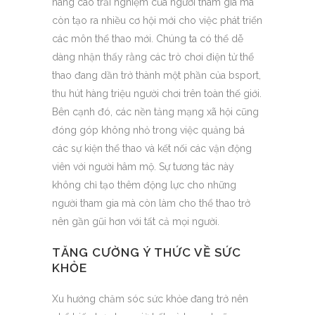
nâng cao trải nghiệm của người tham gia mà
còn tạo ra nhiều cơ hội mới cho việc phát triển
các môn thể thao mới. Chúng ta có thể dễ
dàng nhận thấy rằng các trò chơi điện tử thể
thao đang dần trở thành một phần của bsport,
thu hút hàng triệu người chơi trên toàn thế giới.
Bên cạnh đó, các nền tảng mạng xã hội cũng
đóng góp không nhỏ trong việc quảng bá
các sự kiện thể thao và kết nối các vận động
viên với người hâm mộ. Sự tương tác này
không chỉ tạo thêm động lực cho những
người tham gia mà còn làm cho thể thao trở
nên gần gũi hơn với tất cả mọi người.
TĂNG CƯỜNG Ý THỨC VỀ SỨC
KHỎE
Xu hướng chăm sóc sức khỏe đang trở nên