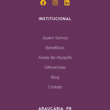
INSTITUCIONAL
Quem Somos
Benefícios
Áreas de Atuação
Diferenciais
Blog
Contato
ARAUCÁRIA, PR