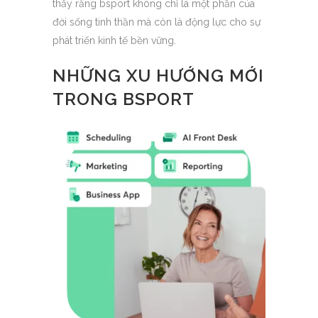
thấy rằng bsport không chỉ là một phần của
đời sống tinh thần mà còn là động lực cho sự
phát triển kinh tế bền vững.
NHỮNG XU HƯỚNG MỚI
TRONG BSPORT