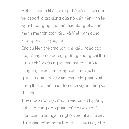
Một khía cạnh khác không thể bỏ qua khi nói
về bsport là tác động của nó đến nền kinh tế.
Ngành công nghiệp thể thao đang phát triển
mạnh mẽ trên toàn cầu, và Việt Nam cũng
không phải là ngoại lệ.
Các sự kiện thể thao lớn, giải đấu hoặc các
hoạt động thể thao cộng đồng không chỉ thu
hút sự chú ý của người dân mà còn tạo ra
hàng triệu việc làm trong các lĩnh vực liên
quan, từ quản lý sự kiện, marketing, sản xuất
trang thiết bị thể thao đến dịch vụ ăn uống và
du lịch.
Thêm vào đó, việc đầu tư vào cơ sở hạ tầng
thể thao cũng góp phần thúc đẩy sự phát
triển của nhiều ngành nghề khác nhau, từ xây
dựng đến công nghệ thông tin. Điều này cho