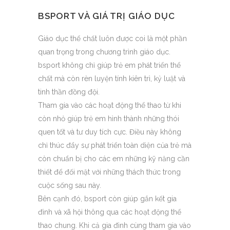
BSPORT VÀ GIÁ TRỊ GIÁO DỤC
Giáo dục thể chất luôn được coi là một phần
quan trọng trong chương trình giáo dục.
bsport không chỉ giúp trẻ em phát triển thể
chất mà còn rèn luyện tính kiên trì, kỷ luật và
tinh thần đồng đội.
Tham gia vào các hoạt động thể thao từ khi
còn nhỏ giúp trẻ em hình thành những thói
quen tốt và tư duy tích cực. Điều này không
chỉ thúc đẩy sự phát triển toàn diện của trẻ mà
còn chuẩn bị cho các em những kỹ năng cần
thiết để đối mặt với những thách thức trong
cuộc sống sau này.
Bên cạnh đó, bsport còn giúp gắn kết gia
đình và xã hội thông qua các hoạt động thể
thao chung. Khi cả gia đình cùng tham gia vào