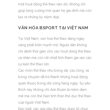
một hoạt động thể thao nào đó, không chỉ
giúp tăng cường mối quan hệ gia đình mà còn
tạo ra những kỷ niệm đẹp.
VĂN HÓA BSPORT TẠI VIỆT NAM
Tại Việt Nam, văn hóa thể thao đang ngày
càng phát triển mạnh mẽ. Người dân không
chỉ dành thời gian cho các hoạt động thể thao
cá nhân mà còn rất nhiệt tình tham gia vào các
sự kiện thể thao lớn.
Các môn thể thao như bóng đá, cầu lông, và
bóng chuyền đã trở thành những hoạt động
quen thuộc trong đời sống hàng ngày. Sự yêu
thích này không chỉ đơn thuần là niềm đam
mê mà còn thể hiện tinh thần thể dục thể thao
của người Việt Nam.
Đặc biệt, các giải đấu thể thao được tổ chức