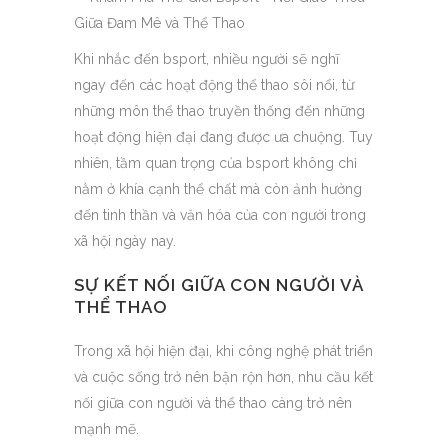
Khi nhắc đến bsport, nhiều người sẽ nghĩ
ngay đến các hoạt động thể thao sôi nổi, từ
những môn thể thao truyền thống đến những
hoạt động hiện đại đang được ưa chuộng. Tuy
nhiên, tầm quan trọng của bsport không chỉ
nằm ở khía cạnh thể chất mà còn ảnh hưởng
đến tinh thần và văn hóa của con người trong
xã hội ngày nay.
SỰ KẾT NỐI GIỮA CON NGƯỜI VÀ
THỂ THAO
Trong xã hội hiện đại, khi công nghệ phát triển
và cuộc sống trở nên bận rộn hơn, nhu cầu kết
nối giữa con người và thể thao càng trở nên
mạnh mẽ.