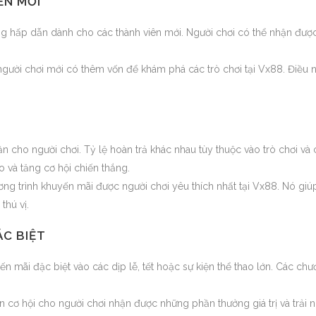
ÊN MỚI
hấp dẫn dành cho các thành viên mới. Người chơi có thể nhận được t
ời chơi mới có thêm vốn để khám phá các trò chơi tại Vx88. Điều nà
 cho người chơi. Tỷ lệ hoàn trả khác nhau tùy thuộc vào trò chơi và 
o và tăng cơ hội chiến thắng.
ơng trình khuyến mãi được người chơi yêu thích nhất tại Vx88. Nó giú
thú vị.
C BIỆT
 mãi đặc biệt vào các dịp lễ, tết hoặc sự kiện thể thao lớn. Các chư
cơ hội cho người chơi nhận được những phần thưởng giá trị và trải n