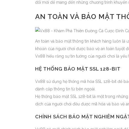
đổi mới để mang đến những chương trình khuyến 
AN TOÀN VÀ BẢO MẬT TH
An toàn và bảo mật thông tin khách hàng luôn là 
khoản của người chơi được bảo vệ an toàn tuyệt đố
Vx88 hiểu rằng sự tin tưởng của người chơi là yếu 
HỆ THỐNG BẢO MẬT SSL 128-BIT
Vx88 sử dụng hệ thống mã hóa SSL 128-bit để bảo 
đánh cắp thông tin từ bên ngoài.
Hệ thống bảo mật SSL 128-bit là một trong những t
dịch của người chơi đều được mã hóa và bảo vệ an
CHÍNH SÁCH BẢO MẬT NGHIÊM NGẶ