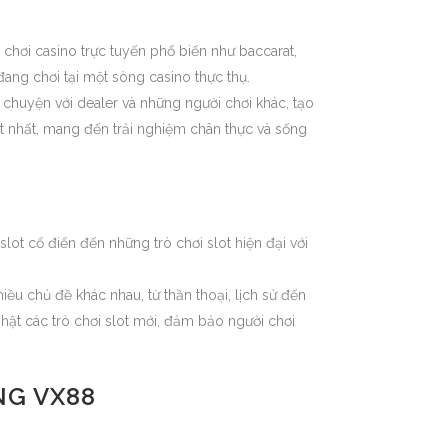
chơi casino trực tuyến phổ biến như baccarat,
đang chơi tại một sòng casino thực thụ.
 chuyện với dealer và những người chơi khác, tạo
t nhất, mang đến trải nghiệm chân thực và sống
ot cổ điển đến những trò chơi slot hiện đại với
iều chủ đề khác nhau, từ thần thoại, lịch sử đến
hật các trò chơi slot mới, đảm bảo người chơi
NG VX88