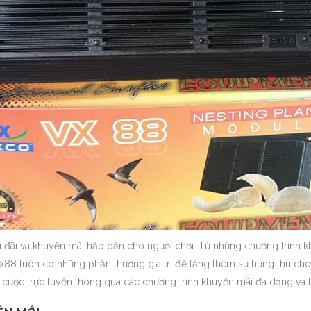
 đãi và khuyến mãi hấp dẫn cho người chơi. Từ những chương trình
Vx88 luôn có những phần thưởng giá trị để tăng thêm sự hứng thú cho
cá cược trực tuyến thông qua các chương trình khuyến mãi đa dạng và 