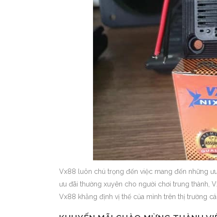
Vx88 luôn chú trọng đến việc mang đến những ưu
ưu đãi thường xuyên cho người chơi trung thành, 
Vx88 khẳng định vị thế của mình trên thị trường 