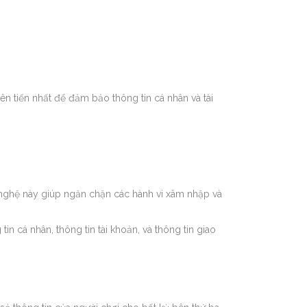
n tiến nhất để đảm bảo thông tin cá nhân và tài
g nghệ này giúp ngăn chặn các hành vi xâm nhập và
n cá nhân, thông tin tài khoản, và thông tin giao