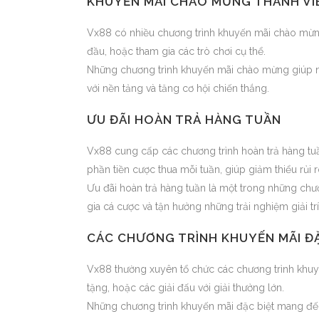
KHUYẾN MÃI CHÀO MỪNG THÀNH VI
Vx88 có nhiều chương trình khuyến mãi chào mừng 
đầu, hoặc tham gia các trò chơi cụ thể.
Những chương trình khuyến mãi chào mừng giúp ngư
với nền tảng và tăng cơ hội chiến thắng.
ƯU ĐÃI HOÀN TRẢ HÀNG TUẦN
Vx88 cung cấp các chương trình hoàn trả hàng tuần
phần tiền cược thua mỗi tuần, giúp giảm thiểu rủi r
Ưu đãi hoàn trả hàng tuần là một trong những chư
gia cá cược và tận hưởng những trải nghiệm giải trí 
CÁC CHƯƠNG TRÌNH KHUYẾN MÃI ĐẶ
Vx88 thường xuyên tổ chức các chương trình khuyến
tặng, hoặc các giải đấu với giải thưởng lớn.
Những chương trình khuyến mãi đặc biệt mang đến 