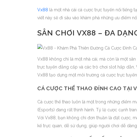
Vx88
là một nhà cái cá cược trực tuyến nổi tiếng t
viết này sẽ đi sâu vào khám phá những ưu điểm nổi
SÂN CHƠI VX88 – ĐA DẠN
Vx88 không chỉ là một nhà cái, mà còn là một sân 
trực tuyến đẳng cấp và các trò chơi slot hấp dẫn, 
Vx88 tạo dựng một môi trường cá cược trực tuyến
CÁ CƯỢC THỂ THAO ĐỈNH CAO TẠI 
Cá cược thể thao luôn là một trong những điểm m
(Esports) đang rất thịnh hành. Tỷ lệ cược cạnh tra
Với Vx88, bạn không chỉ đơn thuần là đặt cược, m
kế trực quan, dễ sử dụng, giúp người chơi dễ dàng