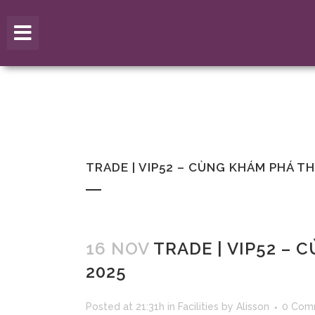
TRADE | VIP52 – CÙNG KHÁM PHÁ TH
16 NOV
TRADE | VIP52 – 
2025
Posted at 21:31h
in
Facilities
by
Alisson
0 Com