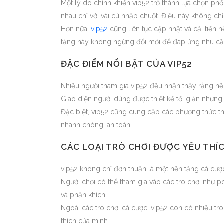
Một lý do chính khiến vip52 trở thành lựa chọn phổ
nhau chỉ với vài cú nhấp chuột. Điều này không chỉ 
Hơn nữa,
vip52
cũng liên tục cập nhật và cải tiến
tảng này không ngừng đổi mới để đáp ứng nhu cầu c
ĐẶC ĐIỂM NỔI BẬT CỦA VIP52
Nhiều người tham gia vip52 đều nhận thấy rằng nề
Giao diện người dùng được thiết kế tối giản nhưng 
Đặc biệt, vip52 cũng cung cấp các phương thức tha
nhanh chóng, an toàn.
CÁC LOẠI TRÒ CHƠI ĐƯỢC YÊU THÍC
vip52 không chỉ đơn thuần là một nền tảng cá cược, 
Người chơi có thể tham gia vào các trò chơi như po
và phấn khích.
Ngoài các trò chơi cá cược, vip52 còn có nhiều trò
thích của mình.