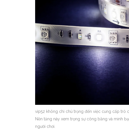
vip52 không chỉ chú trọng đến việc cung cấp trò c
Nền tảng này xem trọng sự công bằng và minh bạc
người chơi.