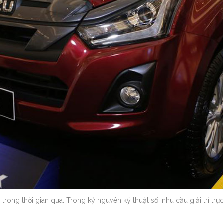
 trong thời gian qua. Trong kỷ nguyên kỹ thuật số, nhu cầu giải trí t