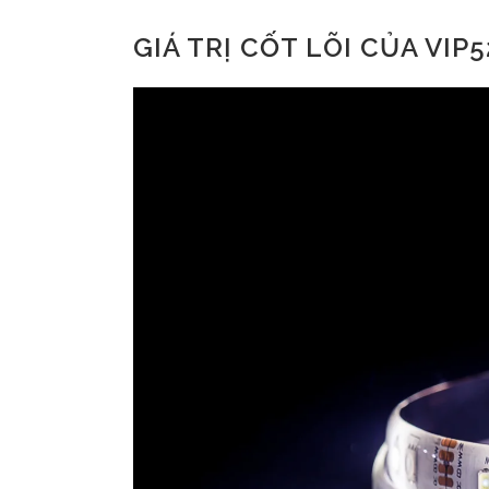
GIÁ TRỊ CỐT LÕI CỦA VIP5