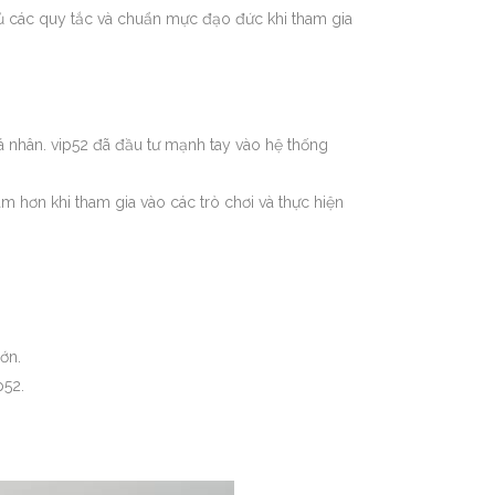
ủ các quy tắc và chuẩn mực đạo đức khi tham gia
cá nhân. vip52 đã đầu tư mạnh tay vào hệ thống
m hơn khi tham gia vào các trò chơi và thực hiện
ớn.
p52.