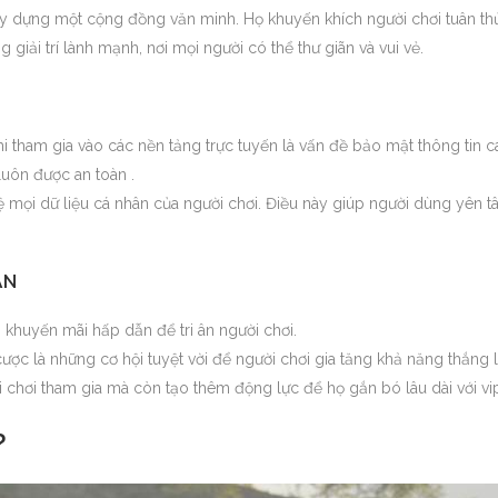
ây dựng một cộng đồng văn minh. Họ khuyến khích người chơi tuân th
g giải trí lành mạnh, nơi mọi người có thể thư giãn và vui vẻ.
hi tham gia vào các nền tảng trực tuyến là vấn đề bảo mật thông tin 
uôn được an toàn .
mọi dữ liệu cá nhân của người chơi. Điều này giúp người dùng yên tâ
ẪN
 khuyến mãi hấp dẫn để tri ân người chơi.
cược là những cơ hội tuyệt vời để người chơi gia tăng khả năng thắng l
 chơi tham gia mà còn tạo thêm động lực để họ gắn bó lâu dài với vi
?