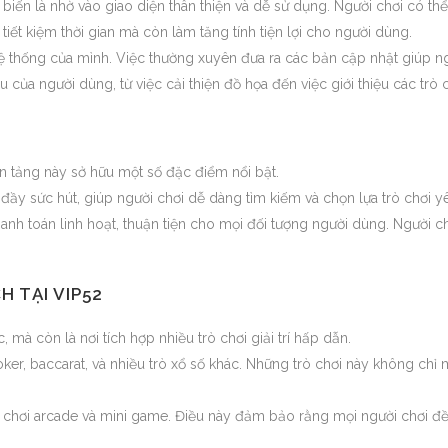
 biến là nhờ vào giao diện thân thiện và dễ sử dụng. Người chơi có th
tiết kiệm thời gian mà còn làm tăng tính tiện lợi cho người dùng.
 hệ thống của mình. Việc thường xuyên đưa ra các bản cập nhật giúp
ủa người dùng, từ việc cải thiện đồ họa đến việc giới thiệu các trò c
n tảng này sở hữu một số đặc điểm nổi bật.
đầy sức hút, giúp người chơi dễ dàng tìm kiếm và chọn lựa trò chơi y
nh toán linh hoạt, thuận tiện cho mọi đối tượng người dùng. Người ch
H TẠI VIP52
mà còn là nơi tích hợp nhiều trò chơi giải trí hấp dẫn.
ker, baccarat, và nhiều trò xổ số khác. Những trò chơi này không chỉ 
 chơi arcade và mini game. Điều này đảm bảo rằng mọi người chơi đều 