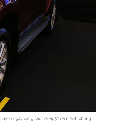
rực tuyến ngày càng cao, và vip52 đã nhanh chóng