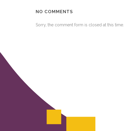
NO COMMENTS
Sorry, the comment form is closed at this time.