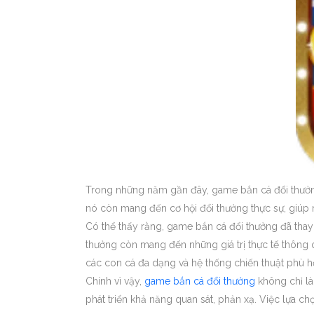
Trong những năm gần đây, game bắn cá đổi thưởng đã
nó còn mang đến cơ hội đổi thưởng thực sự, giúp n
Có thể thấy rằng, game bắn cá đổi thưởng đã thay đ
thưởng còn mang đến những giá trị thực tế thông q
các con cá đa dạng và hệ thống chiến thuật phù h
Chính vì vậy,
game bắn cá đổi thưởng
không chỉ là
phát triển khả năng quan sát, phản xạ. Việc lựa ch