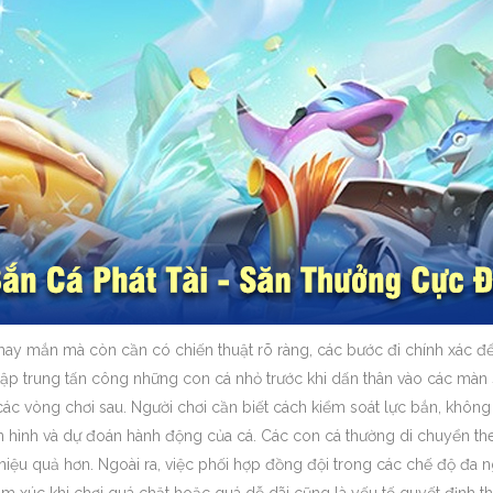
ay mắn mà còn cần có chiến thuật rõ ràng, các bước đi chính xác để
 tập trung tấn công những con cá nhỏ trước khi dấn thân vào các màn s
các vòng chơi sau. Người chơi cần biết cách kiểm soát lực bắn, không l
 màn hình và dự đoán hành động của cá. Các con cá thường di chuyển t
hiệu quả hơn. Ngoài ra, việc phối hợp đồng đội trong các chế độ đa 