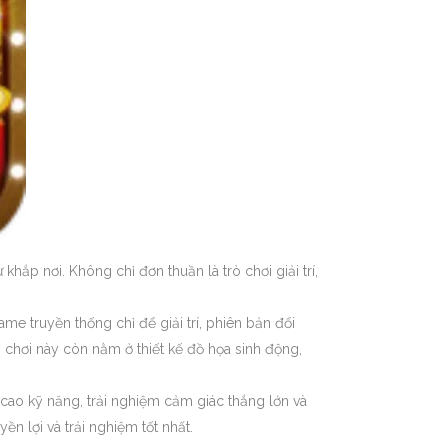
hắp nơi. Không chỉ đơn thuần là trò chơi giải trí,
me truyền thống chỉ để giải trí, phiên bản đổi
 chơi này còn nằm ở thiết kế đồ họa sinh động,
 cao kỹ năng, trải nghiệm cảm giác thắng lớn và
ền lợi và trải nghiệm tốt nhất.