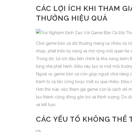
CÁC LỢI ÍCH KHI THAM GI
THƯỞNG HIỆU QUẢ
Chơi game bắn cá đổi thưởng mang lại nhiều lợi ích
nhập, phát triển kỹ năng và mở rộng mối quan hệ x
Trong đó, lợi ích đầu tiên chính là khả năng kiếm 
từng nhà phát hành. Điều này tạo ra một môi trườ
Ngoài ra, game bắn cá còn giúp người chơi nâng ca
tránh bị cá tấn công hoặc mất xu quá nhiều. Điều nà
Hơn thế nữa, việc tham gia game còn là cách để mở
tạo thành cộng đồng gắn bó và thịnh vượng. Do đó,
và kết bạn.
CÁC YẾU TỐ KHÔNG THỂ 