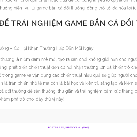
ảm xúc khi chơi quá chặt hoặc quá dễ dãi cũng là yếu tố quyết định 
ưởng niềm vui từ game bắn cá đổi thưởng, đồng thời tối đa hóa lợi ích 
ĐỂ TRẢI NGHIỆM GAME BẮN CÁ ĐỔI
 thưởng là niềm đam mê mới, tạo ra sân chơi không giới hạn cho ngườ
ng, phát triển chiến thuật đến cơ hội nhận thưởng lớn đã khiến trò ch
ố trong game và vận dụng các chiến thuật hiệu quả sẽ giúp người chơ
ần là trận chiến nhỏ lẻ mà còn là bài học về kiên trì, sáng tạo và ki
 cá đổi thưởng để săn thưởng, thư giãn và trải nghiệm cảm xúc thắng
hám phá trò chơi đầy thú vị này!
POSTER SEO_SIBATOOL #1422025