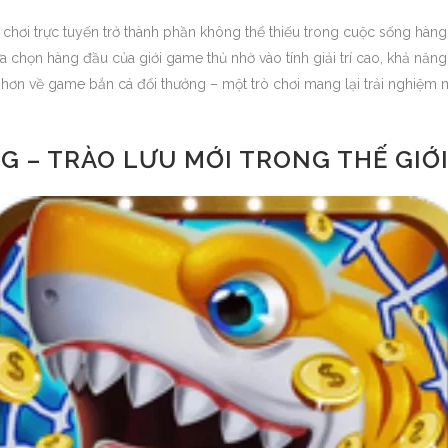
rò chơi trực tuyến trở thành phần không thể thiếu trong cuộc sống hà
a chọn hàng đầu của giới game thủ nhờ vào tính giải trí cao, khả nă
õ hơn về game bắn cá đổi thưởng – một trò chơi mang lại trải nghiệm m
 – TRÀO LƯU MỚI TRONG THẾ GIỚI