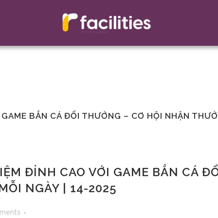
I GAME BẮN CÁ ĐỔI THƯỞNG – CƠ HỘI NHẬN THƯỞ
IỆM ĐỈNH CAO VỚI GAME BẮN CÁ Đ
ỖI NGÀY | 14-2025
ments