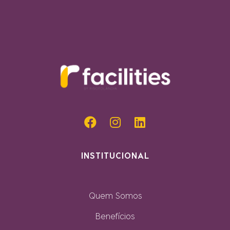
INSTITUCIONAL
Quem Somos
Benefícios