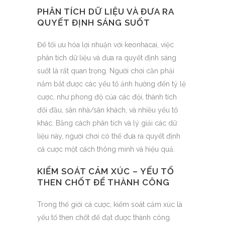
PHÂN TÍCH DỮ LIỆU VÀ ĐƯA RA
QUYẾT ĐỊNH SÁNG SUỐT
Để tối ưu hóa lợi nhuận với keonhacai, việc
phân tích dữ liệu và đưa ra quyết định sáng
suốt là rất quan trọng. Người chơi cần phải
nắm bắt được các yếu tố ảnh hưởng đến tỷ lệ
cược, như phong độ của các đội, thành tích
đối đầu, sân nhà/sân khách, và nhiều yếu tố
khác. Bằng cách phân tích và lý giải các dữ
liệu này, người chơi có thể đưa ra quyết định
cá cược một cách thông minh và hiệu quả.
KIỂM SOÁT CẢM XÚC – YẾU TỐ
THEN CHỐT ĐỂ THÀNH CÔNG
Trong thế giới cá cược, kiểm soát cảm xúc là
yếu tố then chốt để đạt được thành công.