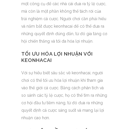
một công cụ để các nhà cái đưa ra tỷ lệ cược,
mà còn là một phần không thể tách rời của
trải nghiệm cá cược. Người chơi cần phải hiểu
và nắm bắt được keonhacai để có thể đưa ra
những quyết định đúng đắn, từ đó gia tăng cơ
hội chiến thắng và tối đa hóa lợi nhuận.
TỐI ƯU HÓA LỢI NHUẬN VỚI
KEONHACAI
Với sự hiểu biết sâu sắc về keonhacai, người
chơi có thể tối ưu hóa lợi nhuận khi tham gia
vào thế giới cá cược. Bằng cách phân tích và
so sánh các tỷ lệ cược, họ có thể tìm ra những
cơ hội đầu tư tiềm năng, từ đó đưa ra những
quyết định cá cược sáng suốt và mang lại lợi
nhuận cao hơn.