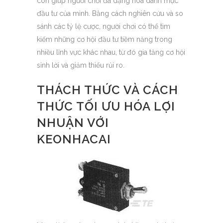
còn giúp người chơi đa dạng hóa danh mục
đầu tư của mình. Bằng cách nghiên cứu và so
sánh các tỷ lệ cược, người chơi có thể tìm
kiếm những cơ hội đầu tư tiềm năng trong
nhiều lĩnh vực khác nhau, từ đó gia tăng cơ hội
sinh lời và giảm thiểu rủi ro.
THÁCH THỨC VÀ CÁCH
THỨC TỐI ƯU HÓA LỢI
NHUẬN VỚI
KEONHACAI