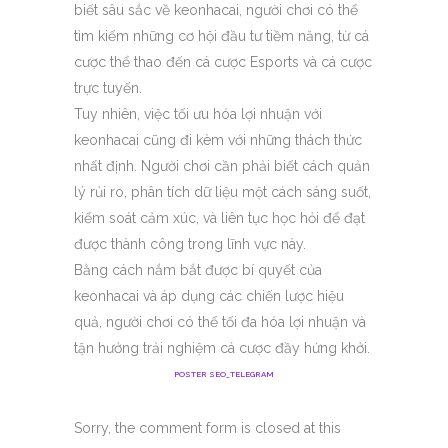
biết sâu sắc về keonhacai, người chơi có thể
tìm kiếm những cơ hội đầu tư tiềm năng, từ cá
cược thể thao đến cá cược Esports và cá cược
trực tuyến.
Tuy nhiên, việc tối ưu hóa lợi nhuận với
keonhacai cũng đi kèm với những thách thức
nhất định. Người chơi cần phải biết cách quản
lý rủi ro, phân tích dữ liệu một cách sáng suốt,
kiểm soát cảm xúc, và liên tục học hỏi để đạt
được thành công trong lĩnh vực này.
Bằng cách nắm bắt được bí quyết của
keonhacai và áp dụng các chiến lược hiệu
quả, người chơi có thể tối đa hóa lợi nhuận và
tận hưởng trải nghiệm cá cược đầy hứng khởi.
POSTER SEO_TELEGRAM
Sorry, the comment form is closed at this