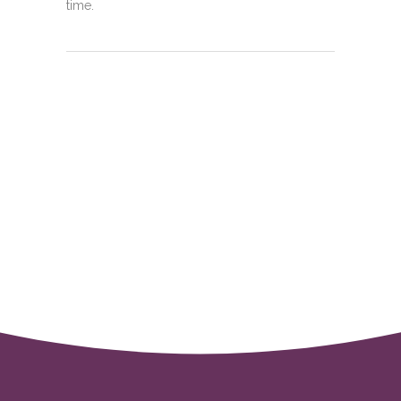
time.