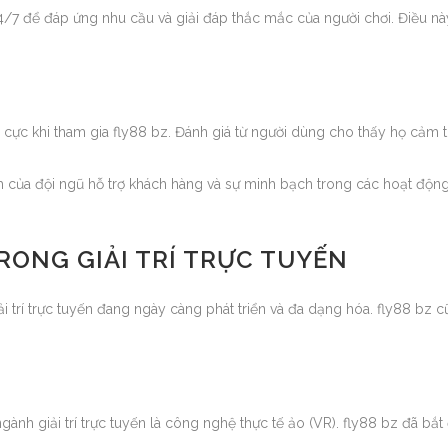
/7 để đáp ứng nhu cầu và giải đáp thắc mắc của người chơi. Điều nà
h cực khi tham gia fly88 bz. Đánh giá từ người dùng cho thấy họ cảm t
nh của đội ngũ hỗ trợ khách hàng và sự minh bạch trong các hoạt động
ONG GIẢI TRÍ TRỰC TUYẾN
iải trí trực tuyến đang ngày càng phát triển và đa dạng hóa. fly88 b
nh giải trí trực tuyến là công nghệ thực tế ảo (VR). fly88 bz đã bắt 