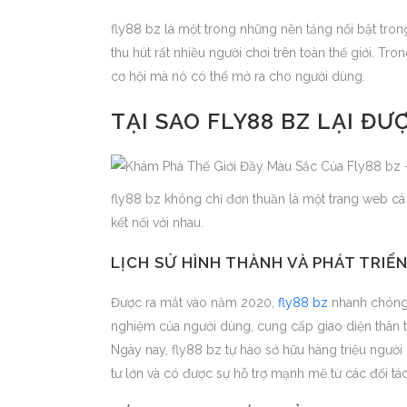
fly88 bz là một trong những nền tảng nổi bật trong 
thu hút rất nhiều người chơi trên toàn thế giới. T
cơ hội mà nó có thể mở ra cho người dùng.
TẠI SAO FLY88 BZ LẠI ĐƯ
fly88 bz không chỉ đơn thuần là một trang web cá c
kết nối với nhau.
LỊCH SỬ HÌNH THÀNH VÀ PHÁT TRIỂ
Được ra mắt vào năm 2020,
fly88 bz
nhanh chóng 
nghiệm của người dùng, cung cấp giao diện thân t
Ngày nay, fly88 bz tự hào sở hữu hàng triệu người
tư lớn và có được sự hỗ trợ mạnh mẽ từ các đối tác