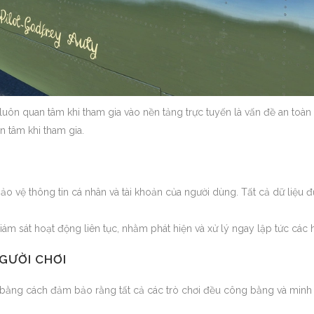
uôn quan tâm khi tham gia vào nền tảng trực tuyến là vấn đề an toàn
 tâm khi tham gia.
 vệ thông tin cá nhân và tài khoản của người dùng. Tất cả dữ liệu đượ
iám sát hoạt động liên tục, nhằm phát hiện và xử lý ngay lập tức các 
GƯỜI CHƠI
 bằng cách đảm bảo rằng tất cả các trò chơi đều công bằng và minh b