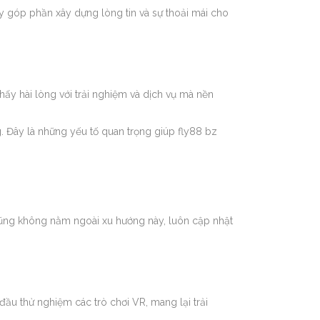
y góp phần xây dựng lòng tin và sự thoải mái cho
hấy hài lòng với trải nghiệm và dịch vụ mà nền
. Đây là những yếu tố quan trọng giúp fly88 bz
z cũng không nằm ngoài xu hướng này, luôn cập nhật
đầu thử nghiệm các trò chơi VR, mang lại trải