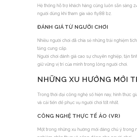
Hệ thống hỗ trợ khách hàng cũng luôn sẵn sàng 24
người dùng khi tham gia vào fly88 bz.
ĐÁNH GIÁ TỪ NGƯỜI CHƠI
Nhiều người chơi đã chia sẻ những trải nghiệm tíc
tảng cung cấp.
Người chơi đánh giá cao sự chuyên nghiệp, tận tì
giữ vững vị trí của mình trong lòng người chơi.
NHỮNG XU HƯỚNG MỚI TR
Trong thời đại công nghệ số hiện nay, hình thức g
và cải tiến để phục vụ người chơi tốt nhất.
CÔNG NGHỆ THỰC TẾ ẢO (VR)
Một trong những xu hướng mới đáng chú ý trong ngà