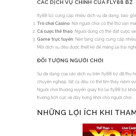
CÁC DỊCH VỤ CHÍNH CỦA FLY88 BZ
fly88 bz cung cấp nhiều dịch vụ đa dạng, bao gồ
Trò chơi Casino
: Nơi người chơi có thể thử vận ma
Cá cược thể thao
: Người dùng có thể đặt cược vào
Game trực tuyến
: Nền tảng cũng cung cấp nhiề
Mỗi dịch vụ đều được thiết kế để mang lại trải ng
ĐỐI TƯỢNG NGƯỜI CHƠI
Sự đa dạng của các dịch vụ trên fly88 bz đã thu h
chuyên nghiệp, tất cả đều có thể tìm thấy niềm vui
Người chơi thường xuyên quay trở lại fly88 bz khô
trường tích cực và đầy hứng khởi cho người chơi.
NHỮNG LỢI ÍCH KHI THAM