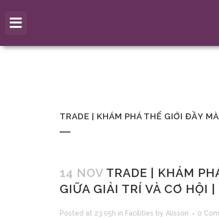
TRADE | KHÁM PHÁ THẾ GIỚI ĐẦY MÀU
14 NOV
TRADE | KHÁM PHÁ
GIỮA GIẢI TRÍ VÀ CƠ HỘI |
Posted at 23:05h
in
Facilities
by
Alisson
0 Com