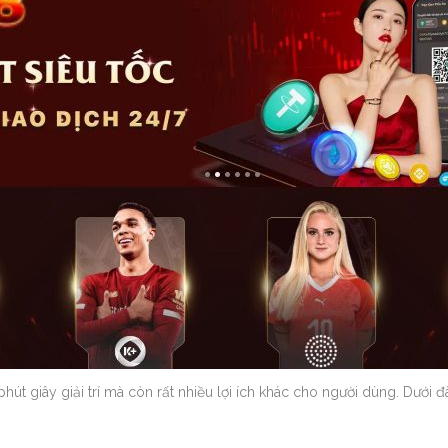
út giây giải trí mà còn rất nhiều lợi ích khác cho người dùng. Dưới 