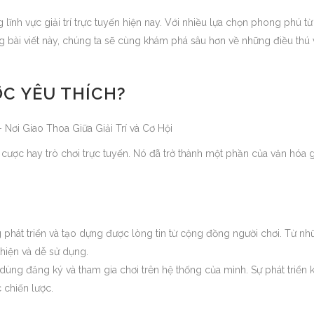
lĩnh vực giải trí trực tuyến hiện nay. Với nhiều lựa chọn phong phú từ 
rong bài viết này, chúng ta sẽ cùng khám phá sâu hơn về những điều thú
ỢC YÊU THÍCH?
ược hay trò chơi trực tuyến. Nó đã trở thành một phần của văn hóa giải
N
phát triển và tạo dựng được lòng tin từ cộng đồng người chơi. Từ nh
hiện và dễ sử dụng.
 dùng đăng ký và tham gia chơi trên hệ thống của mình. Sự phát triển
 chiến lược.