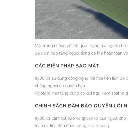
Một trong những yếu tố quan trọng mà người chơi l
để đảm bảo rằng người dùng có thể hoàn toàn yên
CÁC BIỆN PHÁP BẢO MẬT
fly88 bz sử dụng công nghệ mã hóa tiên tiến để bảo
những người có quyền hạn.
Ngoài ra, nền tảng cũng có đội ngũ kiểm soát và g
CHÍNH SÁCH ĐẢM BẢO QUYỀN LỢI N
fly88 bz cam kết bảo vệ quyền lợi của người chơi
trình rút tiền đều được công khai rõ ràng.