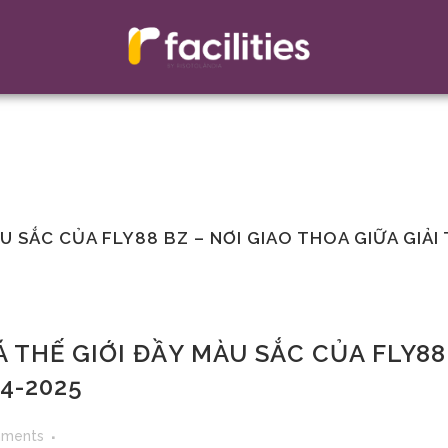
 SẮC CỦA FLY88 BZ – NƠI GIAO THOA GIỮA GIẢI T
 THẾ GIỚI ĐẦY MÀU SẮC CỦA FLY88
 4-2025
ments