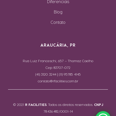
Diferenciais
Blog
Contato
ARAUCÁRIA, PR
Rua Luiz Franceschi, 657 – Thomaz Coelho
Cep: 83707-072
(41) 3120 3244 | (11) 95785 4145
contato@rfacilities.com.br
© 2021
R FACILITIES
. Todos os direitos reservados.
CNPJ
78.436.482/0001-14